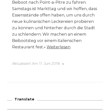
Beiboot nach Point-a-Pitre zu fahren.
Samstags ist Markttag und wir hoffen, dass
Essensstände offen haben, um uns durch
neue kulinarischen Leckereien probieren
zu können und hinterher durch die Stadt
zu schlendern. Wir machen an einem
Beibootsteg vor einem italienschen
“Point-
Restaurant fest.»
Weiterlesen
a-
Pitre,
Aktualisiert Am
11. Juni 2018
die
Stadt
in
der
Mitte
des
Translate
Schmetterlings”