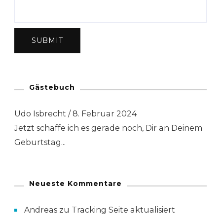
Gästebuch
Udo Isbrecht
Maria Nonfon
/
/
8. Februar 2024
5. Dezember 2022
Jetzt schaffe ich es gerade noch, Dir an Deinem
Hallo Andreas und Sandra, ich habe lange
Geburtstag...
nichts mehr von...
Neueste Kommentare
Andreas
zu
Tracking Seite aktualisiert